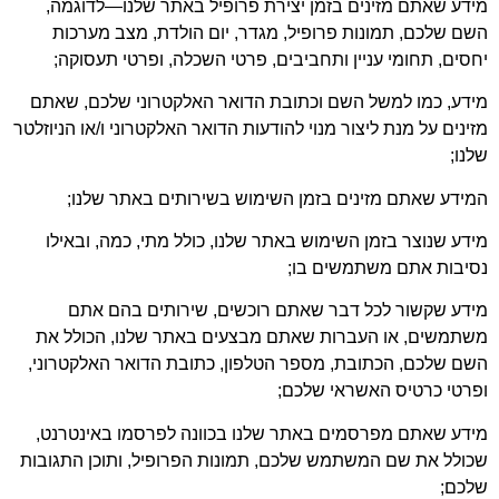
דע שאתם מזינים בזמן יצירת פרופיל באתר שלנו—לדוגמה,
ם שלכם, תמונות פרופיל, מגדר, יום הולדת, מצב מערכות
סים, תחומי עניין ותחביבים, פרטי השכלה, ופרטי תעסוקה;
דע, כמו למשל השם וכתובת הדואר האלקטרוני שלכם, שאתם
ינים על מנת ליצור מנוי להודעות הדואר האלקטרוני ו/או הניוזלטר
נו;
ידע שאתם מזינים בזמן השימוש בשירותים באתר שלנו;
דע שנוצר בזמן השימוש באתר שלנו, כולל מתי, כמה, ובאילו
סיבות אתם משתמשים בו;
ידע שקשור לכל דבר שאתם רוכשים, שירותים בהם אתם
שתמשים, או העברות שאתם מבצעים באתר שלנו, הכולל את
ם שלכם, הכתובת, מספר הטלפון, כתובת הדואר האלקטרוני,
רטי כרטיס האשראי שלכם;
דע שאתם מפרסמים באתר שלנו בכוונה לפרסמו באינטרנט,
ולל את שם המשתמש שלכם, תמונות הפרופיל, ותוכן התגובות
לכם;