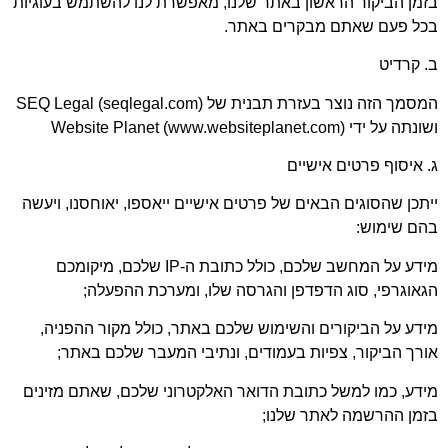
מן הביקור הראשון באתר שלנו, מאפשרת לנו להשתמש בעוגיות
כל פעם שאתם מבקרים באתר.
 קרדיט
המסמך הזה נוצר בעזרת תבנית של SEQ Legal (seqlegal.com)
ה על ידי Website Planet (www.websiteplanet.com)
 איסוף פרטים אישיים
תכן שהסוגים הבאים של פרטים אישיים ייאספו, יאוחסנו, ויעשה
הם שימוש:
מידע על המחשב שלכם, כולל כתובת ה-IP שלכם, מיקומכם
אוגרפי, סוג הדפדפן והגרסה שלו, ומערכת ההפעלה;
דע על הביקורים והשימוש שלכם באתר, כולל מקור ההפניה,
רך הביקור, צפיות בעמודים, ונתיבי המעבר שלכם באתר;
דע, כמו למשל כתובת הדואר האלקטרוני שלכם, שאתם מזינים
זמן ההרשמה לאתר שלנו;