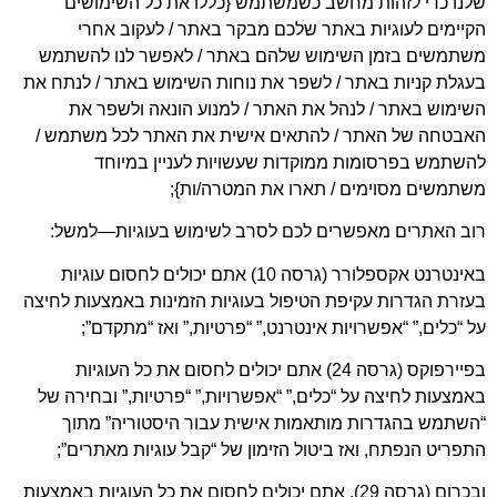
נו כדי לזהות מחשב כשמשתמש {כללו את כל השימושים
יימים לעוגיות באתר שלכם מבקר באתר / לעקוב אחרי
שתמשים בזמן השימוש שלהם באתר / לאפשר לנו להשתמש
גלת קניות באתר / לשפר את נוחות השימוש באתר / לנתח את
ימוש באתר / לנהל את האתר / למנוע הונאה ולשפר את
אבטחה של האתר / להתאים אישית את האתר לכל משתמש /
שתמש בפרסומות ממוקדות שעשויות לעניין במיוחד
תמשים מסוימים / תארו את המטרה/ות};
וב האתרים מאפשרים לכם לסרב לשימוש בעוגיות—למשל:
באינטרנט אקספלורר (גרסה 10) אתם יכולים לחסום עוגיות
זרת הגדרות עקיפת הטיפול בעוגיות הזמינות באמצעות לחיצה
 “כלים,” “אפשרויות אינטרנט,” “פרטיות,” ואז “מתקדם”;
בפיירפוקס (גרסה 24) אתם יכולים לחסום את כל העוגיות
מצעות לחיצה על “כלים,” “אפשרויות,” “פרטיות,” ובחירה של
שתמש בהגדרות מותאמות אישית עבור היסטוריה” מתוך
פריט הנפתח, ואז ביטול הזימון של “קבל עוגיות מאתרים”;
ובכרום (גרסה 29), אתם יכולים לחסום את כל העוגיות באמצעות