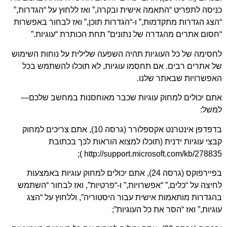
יסה לתפריט “התאמה אישית ובקרה,” ואז ללחוץ על “הגדרות,”
צג הגדרות מתקדמות,” ו-“הגדרות תוכן,” ואז לבחור באפשרות
סום אתרים מהגדרה של נתונים” תחת הכותרת “עוגיות.”
סימה של כל העוגיות תהיה השפעה שלילית על נוחות השימוש
 אתרים רבים. אם תחסמו עוגיות, לא תוכלו להשתמש בכל
אפשרויות שבאתר שלנו.
תם יכולים למחוק עוגיות שכבר מאוחסנות במחשב שלכם—
משל:
בדפדפן אינטרנט אקספלורר (גרסה 10), אתם צריכים למחוק
צי עוגיות ידנית (תוכלו למצוא הוראות לכך בכתובת
http://support.microsoft.com/kb/278835 
בפיירפוקס (גרסה 24), אתם יכולים למחוק עוגיות באמצעות
יצה על “כלים,” “אפשרויות,” ו-“פרטיות”, ואז לבחור “השתמש
גדרות מותאמות אישית עבור היסטוריה”, וללחוץ על “הצג
גיות,” ואז “הסר את כל העוגיות”;