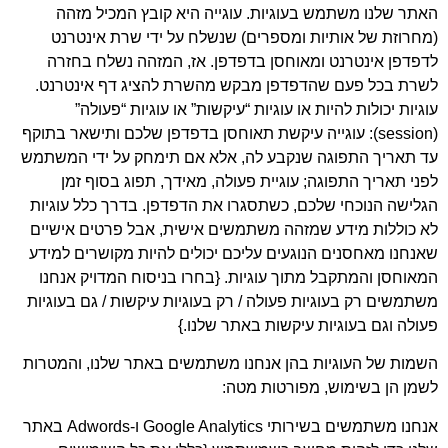
תר שלנו משתמש בעוגיות. עוגייה היא קובץ המכיל מזהה
חרוזת של אותיות ומספרים) שנשלח על ידי שרת אינטרנט
פדפן אינטרנט ומאוחסן בדפדפן. אז, המזהה נשלח בחזרה
שרת בכל פעם שהדפדפן מבקש מהשרת להציג דף אינטרנט.
גיות יכולות להיות או עוגיות “עיקשות” או עוגיות “פעולה”
(session): עוגייה עיקשת תאוחסן בדפדפן שלכם ותישאר בתוקף
ד תאריך התפוגה שנקבע לה, אלא אם תימחק על ידי המשתמש
ני תאריך התפוגה; עוגיית פעולה, מאידך, תפוג בסוף זמן
לישה הנוכחי שלכם, כשתסגרו את הדפדפן. בדרך כלל עוגיות
 כוללות מידע שמזהה משתמשים אישית, אבל פרטים אישיים
נחנו מאחסנים הנוגעים עליכם יכולים להיות מקושרים למידע
אוחסן והמתקבל מתוך עוגיות. {בחרו בניסוח המדויק אנחנו
תמשים רק בעוגיות פעולה / רק בעוגיות עיקשות / גם בעוגיות
ולה וגם בעוגיות עיקשות באתר שלנו.}
מות של העוגיות בהן אנחנו משתמשים באתר שלנו, והמטרות
מן הן בשימוש, מפורטות מטה:
אנחנו משתמשים בשירותי Google Analytics ו-Adwords באתר