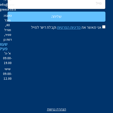
info@new-
greece.co.il
כתובת:
שליחה
תובל
40,
אני מאשר את
מדיניות הפרטיות
וקבלת דיוור למייל
מגדל
ספיר,
רמת גן
שעות
פעילות
א'-ה'
09.00-
19.00
שישי
09.00-
12.00
הצהרת נגישות