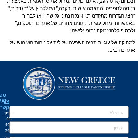
ובכרום (גרסה 29), אתם יכולים למחוק את כל העוגיות באמצעות
יסה לתפריט “התאמה אישית ובקרה,” ואז ללחוץ על “הגדרות,”
צג הגדרות מתקדמות,” ו-“נקה נתוני גלישה,” ואז לבחור
פשרות “מחק עוגיות ונתונים אחרים של אתרים ותוספים,”
בסוף ללחוץ “נקה נתוני גלישה.”
חיקה של עוגיות תהיה השפעה שלילית על נוחות השימוש של
רים רבים.
מפת
הגעה
צור
קשר
טלפון:
03-
601-
2441
אמייל: